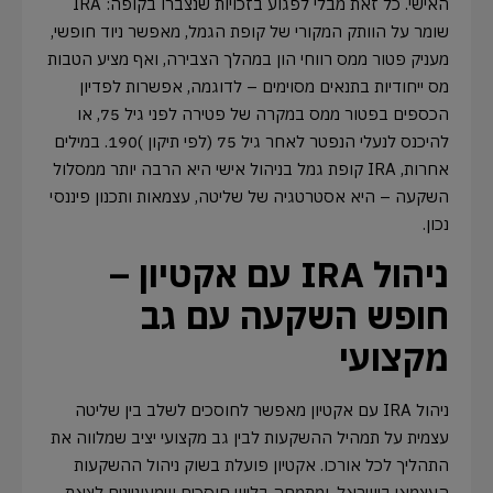
האישי. כל זאת מבלי לפגוע בזכויות שנצברו בקופה: IRA
שומר על הוותק המקורי של קופת הגמל, מאפשר ניוד חופשי,
מעניק פטור ממס רווחי הון במהלך הצבירה, ואף מציע הטבות
מס ייחודיות בתנאים מסוימים – לדוגמה, אפשרות לפדיון
הכספים בפטור ממס במקרה של פטירה לפני גיל 75, או
להיכנס לנעלי הנפטר לאחר גיל 75 (לפי תיקון )190. במילים
אחרות, IRA קופת גמל בניהול אישי היא הרבה יותר ממסלול
השקעה – היא אסטרטגיה של שליטה, עצמאות ותכנון פיננסי
נכון.
ניהול IRA עם אקטיון –
חופש השקעה עם גב
מקצועי
ניהול IRA עם אקטיון מאפשר לחוסכים לשלב בין שליטה
עצמית על תמהיל ההשקעות לבין גב מקצועי יציב שמלווה את
התהליך לכל אורכו. אקטיון פועלת בשוק ניהול ההשקעות
העצמאי בישראל, ומתמחה בליווי חוסכים שמעוניינים לצאת