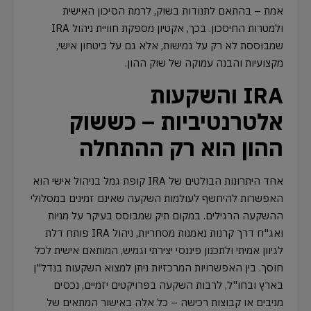
אמת – בהתאם לתנודות בשוק, לרמת הסיכון האישית
ולמטרות החיסכון. בכך, אקטיון מספקת חוויית ניהול IRA
שמבוססת לא רק על גמישות, אלא גם על ביטחון אישי,
מקצועיות והבנה עמוקה של שוק ההון.
IRA והשקעות
אלטרנטיביות – כששוק
ההון הוא רק ההתחלה
אחד היתרונות הבולטים של IRA קופת גמל בניהול אישי הוא
האפשרות להיחשף לעולמות השקעה שאינם זמינים במסלולי
ההשקעה הרגילים. במקום תיק שמבוסס בעיקר על מניות
ואג"ח דרך קרנות נאמנות מסחריות, ניהול IRA פותח דלת
לגיוון אמיתי ולתכנון פיננסי יצירתי וגמיש, המותאם אישית לכל
חוסך. בין האפשרויות המרכזיות ניתן למצוא השקעות בנדל"ן
בארץ ובחו"ל, לרבות השקעה בפרויקטים יזמיים, נכסים
מניבים או קבוצות רכישה – כל אלה באישור המתאים של