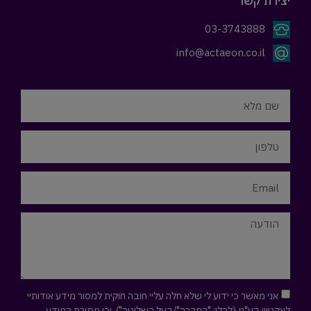
יצירת קשר
03-3743888
info@actaeon.co.il
אני מאשר כי ידוע לי שלא חלה עליי חובה חוקית למסור מידע אודותיי
לאקטיון בע"מ (להלן: "החברה"/בעל השליטה"), וכי מסירת המידע