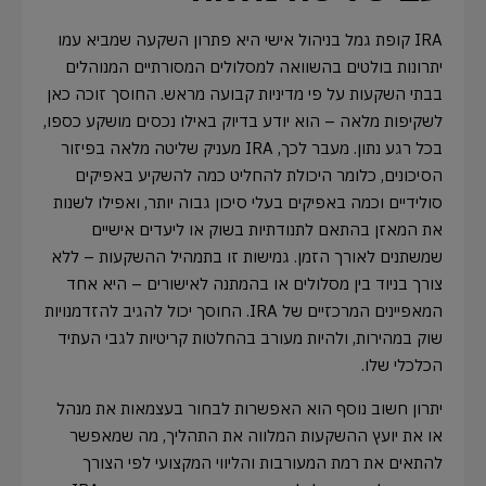
IRA קופת גמל בניהול אישי היא פתרון השקעה שמביא עמו
יתרונות בולטים בהשוואה למסלולים המסורתיים המנוהלים
בבתי השקעות על פי מדיניות קבועה מראש. החוסך זוכה כאן
לשקיפות מלאה – הוא יודע בדיוק באילו נכסים מושקע כספו,
בכל רגע נתון. מעבר לכך, IRA מעניק שליטה מלאה בפיזור
הסיכונים, כלומר היכולת להחליט כמה להשקיע באפיקים
סולידיים וכמה באפיקים בעלי סיכון גבוה יותר, ואפילו לשנות
את המאזן בהתאם לתנודתיות בשוק או ליעדים אישיים
שמשתנים לאורך הזמן. גמישות זו בתמהיל ההשקעות – ללא
צורך בניוד בין מסלולים או בהמתנה לאישורים – היא אחד
המאפיינים המרכזיים של IRA. החוסך יכול להגיב להזדמנויות
שוק במהירות, ולהיות מעורב בהחלטות קריטיות לגבי העתיד
הכלכלי שלו.
יתרון חשוב נוסף הוא האפשרות לבחור בעצמאות את מנהל
או את יועץ ההשקעות המלווה את התהליך, מה שמאפשר
להתאים את רמת המעורבות והליווי המקצועי לפי הצורך