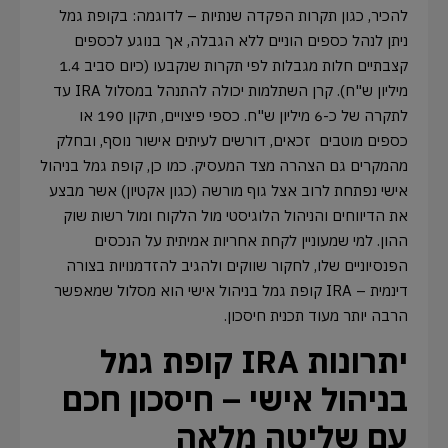
להכיר, כגון תקרות הפקדה שנתיות – לדוגמה: בקופת גמל
ניתן לנהל כספים הוניים ללא הגבלה, אך בנוגע לכספים
קצבתיים חלות מגבלות לפי תקרות שנקבעו (כיום סביב 1.4
מיליון ש"ח). קרן השתלמות יכולה להתנהל במסלול IRA עד
לתקרה של כ-6 מיליון ש"ח. כספי פיצויים, תיקון 190 או
כספים מוטבים זכאים, דורשים לעיתים אישור נוסף, ובחלק
מהמקרים גם הצהרה מצד המעסיק. כמו כן, קופת גמל בניהול
אישי נפתחת לרוב אצל גוף מורשה (כגון אקטיון) אשר מבצע
את הדיווחים והניהול הלוגיסטי מול הלקוח ומול רשות שוק
ההון. למי שמעוניין לקחת אחריות אמיתית על הנכסים
הפנסיוניים שלו, לחקור שווקים ולהגיב להזדמנויות בצורה
דינמית – IRA קופת גמל בניהול אישי הוא מסלול שמאפשר
הרבה יותר מעוד תכנית חיסכון.
יתרונות IRA קופת גמל
בניהול אישי – חיסכון חכם
עם שליטה מלאה