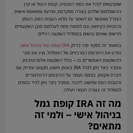
שמבקשים לנהל את כספי הפנסיה, קופת הגמל או קרן
ההשתלמות שלהם בצורה מתקדמת, מודעת ומתואמת אישית.
המודל מאפשר גם לשמור על מלוא הטבות המס, הוותק
והזכויות הקיימות, וגם לפתוח פתח לעולמות תוכן השקעתיים
חדשים שאינם נגישים במסלולי השקעה רגילים.
במאמר זה נסקור מהי בדיוק
IRA קופת גמל בניהול אישי
,
נפרט את היתרונות המרכזיים של המסלול, נציג את סוגי
ההשקעות האפשריים בו – כולל השקעות אלטרנטיביות,
ונסביר כיצד ניתן לנהל IRA באופן פשוט, מקצועי ומדויק עם
חברת אקטיון. בנוסף, נעמוד על ההיבטים הרגולטוריים
והטבות המס שחשוב להכיר, ונסביר כיצד ניתן לנייד כספים
למסלול זה בצורה חכמה ויעילה.
מה זה IRA קופת גמל
בניהול אישי – ולמי זה
מתאים?