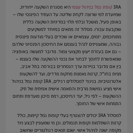
IRA
קופת גמל בניהול עצמי
היא מסגרת השקעה ייחודית,
שמיועדת למי שרוצה לקחת שליטה על העתיד הפיננסי שלו –
באופן פעיל, מושכל ובלתי תלוי במדיניות השקעה כללית
שנקבעת עבורו. מסלול זה מתאים במיוחד למשקיעים
מתוחכמים, יזמים, עצמאיים או שכירים בעלי מודעות פיננסית
גבוהה, שמעוניינים לנהל בעצמם את החיסכון הפנסיוני שלהם
– גם אם בעזרת ייעוץ מקצועי צמוד. מדובר למעשה באופציה
שמאפשרת לחוסך לבחור את נכסי ההשקעה שלו בעצמו –
בין אם מדובר בניירות ערך הנסחרים בבורסה בתל אביב,
מניות בחו"ל, קרנות נאמנות מחקות מדדים, ועד להשקעות
אלטרנטיביות. בניגוד למסלולים רגילים, IRA קופת גמל בניהול
אישי מציע גמישות מרבית והתאמה אישית אמיתית של תיק
ההשקעות – לפי גיל, יעד החיסכון, רמת סיכון מועדפת ותחום
התמחות אישי של החוסך.
למסלול IRA יכולים להצטרף בעלי קופות גמל קיימות, כולל
קרנות השתלמות וקופות תגמולים, וכן מי שמעוניין לבצע ניוד
מקופה ישנה לניהול אישי. ישנם תנאים רגולטוריים שחשוב