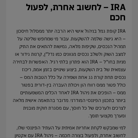
IRA – לחשוב אחרת, לפעול
חכם
IRA קופת גמל בניהול אישי היא הרבה יותר ממסלול חיסכון
– היא גישה שלמה להשקעות. עבור מי שמחפש שליטה על
תמהיל הנכסים, שקיפות מלאה, גמישות להתאים את התיק
למצב השוק ולשלב נכסים מגוונים כמו נדל"ן, קרנות גידור או
מניות בחו"ל – IRA הוא פתרון בלתי רגיל. האפשרות לבחירה
עצמאית של בית השקעות, ביצוע שינויים בזמן אמת, ריכוז
נכסים תחת קורת גג אחת ושמירה על כלל הטבות המס –
כולל פטור ממס רווח הון ויכולת העברה בין-דורית בפטור
ממס – הופכים את ניהול IRA לאחד הכלים המשמעותיים
ביותר בתכנון הפיננסי המודרני. מדובר בהתאמה אישית מלאה
לצרכים ולערכים של כל חוסך, עם מסגרת חוקית מובנית
ומערך מקצועי תומך.
למי שמבקש לקחת אחריות אמיתית על העתיד הפיננסי שלו,
לחשוב אחרת, ולפעול בצורה חכמה – ניהול IRA עם אקטיון