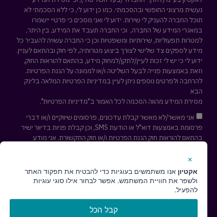
נעשית מרצוני החופשי ובהסכמתי. כמו כן ידוע לי, כי ללא הסכמתי לא
תוכל החברה להעניק לי שירות. ידוע לי ואני מסכים כי פרטיי יישמרו
במאגרי המידע של החברה, וכי החברה תעבד את המידע, בין היתר,
למטרות תפעוליות, שירותיות ומשפטיות וכן כי החברה עשויה להעביר כל
מידע לספקים צד שלישי לצורך ביצוע מטרותיה, לפי חוק ובהתאם לעניין.
ידוע לי כי יש לי זכות לעיין/לתקן/למחוק מידע, בהתאם להוראות החוק,
וזאת באמצעות פנייה לבעל השליטה ו/או לממונה על הגנת הפרטיות.
להרחבה ולפרטים נוספים ניתן לעיין במדיניות הפרטיות המלאה
בלינק
הבא
מסירת המידע מהווה הסכמה לכל האמור ב"מדיניות הפרטיות".
אני מאשר/לא מאשר קבלת עדכונים, פרסומים שיווקיים ו/או דברי
פרסומת באמצעות דוא"ל או הודעת SMS, וכן קבלת פניות בדיוור ישיר
בהתאם להוראות חוק הגנת הפרטיות ו/או חוק התקשורת. אני מודע
לאפשרות לפיה אוכל לבקש להסיר עצמי מרשימת הדיוור לקבלת
עדכונים ופרסומים שיווקיים בכל עת ע"י פניה למייל
cs@actaeon.co.il
×
אקטיון
אנו משתמשים בעוגיות כדי להבטיח את תפקוד האתר
חזרו אליי ↢
ולשפר את חוויית המשתמש. אפשר לבחור אילו סוגי עוגיות
להפעיל.
קבל הכל