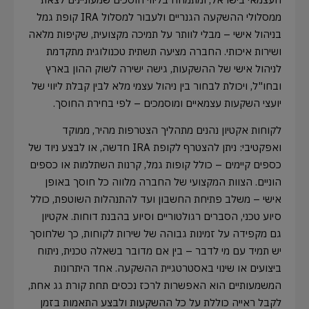
ממסלולי ההשקעה הגנריים ולעבור למסלול IRA קופת גמל
בניהול אישי – מבלי לוותר על תמיכה מקצועית, שקיפות מלאה
ושירות איכותי. החברה מציעה תשתית טכנולוגית מתקדמת
לניהול אישי של ההשקעות, גישה ישירה לשוק ההון בארץ
ובחו"ל, ויכולת לבחור בין ניהול עצמי מלא לבין קבלת ליווי של
יועצי השקעות עצמאיים ומוסמכים – לפי בחירת החוסך.
לקוחות אקטיון נהנים מתהליך הצטרפות מהיר, ממוקד
ואפקטיבי: ניתן להצטרף לקופת IRA חדשה, או לבצע ניוד של
כספים קיימים – כולל קופות גמל, קרנות השתלמות או כספים
הוניים. הצוות המקצועי של החברה מלווה כל חוסך באופן
אישי – משלב פתיחת החשבון ועד להתנהלות השוטפת, כולל
סיוע טכני, הסברים רגולטוריים וסיוע בהבנת דוחות. אקטיון
גם מקפידה על זמינות גבוהה של שירות לקוחות, כך שלחוסך
יש תמיד עם מי לדבר – בין אם מדובר בשאלה טכנית, ניתוח
ביצועים או שינוי באסטרטגיית ההשקעה. אחד היתרונות
המשמעותיים הוא האפשרות לרכז נכסים תחת קורת גג אחת,
לקבל ראייה כוללת על כל ההשקעות ולבצע התאמות בזמן