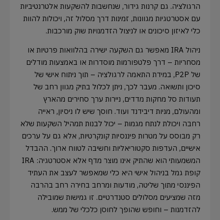
הרגולציה. גם קרנות גידור, שנחשבות להשקעות אלטרנטיביות
עם אסטרטגיות מגוונות, זמינות דרך מסלול זה, ויכולות להוות
כלי לאיזון סיכונים או לניצול הזדמנויות שוק מורכבות.
ניהול IRA מאפשר גם השקעה ישירה בהלוואות פרטיות או
מסחריות – דרך פלטפורמות מוסדרות או באמצעות מודלים
של P2P, במידת התאמה לרגולציה – תוך ניתוח אישי של
סיכון ותשואה. מעבר לכך, ניתן לכלול בתיק מגוון רחב של
תעודות סל מחקות מדדים, ניירות ערך סחירים מהארץ
ומהעולם, מניות דיבידנד ועוד. חוסך שיש לו ניסיון, ראייה
רחבה ויכולת לנתח מגמות – יכול לבנות תמהיל השקעות שלא
רק מבוסס על מטרות פיננסיות קונקרטיות, אלא גם על ערכים
אישיים, העדפות סקטוריאליות וחשיבה לטווח ארוך. ההבדל
המשמעותי הוא שהתיק אינו מוצר מדף אלא אסטרטגיה: IRA
קופת גמל בניהול אישי היא כלי שמאפשר לעצב את העתיד
הפיננסי מתוך שליטה, מודעות ומרחב בחירה רחב בהרבה
מזה שמציעים מסלולים סטנדרטיים. זו גמישות שמובילה
להזדמנות – וחופש שהופך לחוסן כלכלי של ממש.