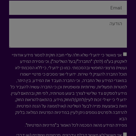
אני מאשר כי ידוע לי שלא חלה עליי חובה חוקית למסור מידע אודותיי
לאקטיון בע"מ (להלן: "החברה"/בעל השליטה"), וכי מסירת המידע
נעשית מרצוני החופשי ובהסכמתי. כמו כן ידוע לי, כי ללא הסכמתי לא
תוכל החברה להעניק לי שירות. ידוע לי ואני מסכים כי פרטיי יישמרו
במאגרי המידע של החברה, וכי החברה תעבד את המידע, בין היתר,
למטרות תפעוליות, שירותיות ומשפטיות וכן כי החברה עשויה להעביר כל
מידע לספקים צד שלישי לצורך ביצוע מטרותיה, לפי חוק ובהתאם לעניין.
ידוע לי כי יש לי זכות לעיין/לתקן/למחוק מידע, בהתאם להוראות החוק,
וזאת באמצעות פנייה לבעל השליטה ו/או לממונה על הגנת הפרטיות.
להרחבה ולפרטים נוספים ניתן לעיין במדיניות הפרטיות המלאה
בלינק
הבא
מסירת המידע מהווה הסכמה לכל האמור ב"מדיניות הפרטיות".
אני מאשר/לא מאשר קבלת עדכונים, פרסומים שיווקיים ו/או דברי