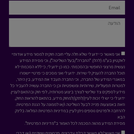
אני מאשר כי ידוע לי שלא חלה עליי חובה חוקית למסור מידע אודותיי
לאקטיון בע"מ (להלן: "החברה"/בעל השליטה"), וכי מסירת המידע
נעשית מרצוני החופשי ובהסכמתי. כמו כן ידוע לי, כי ללא הסכמתי לא
תוכל החברה להעניק לי שירות. ידוע לי ואני מסכים כי פרטיי יישמרו
במאגרי המידע של החברה, וכי החברה תעבד את המידע, בין היתר,
למטרות תפעוליות, שירותיות ומשפטיות וכן כי החברה עשויה להעביר כל
מידע לספקים צד שלישי לצורך ביצוע מטרותיה, לפי חוק ובהתאם לעניין.
ידוע לי כי יש לי זכות לעיין/לתקן/למחוק מידע, בהתאם להוראות החוק,
וזאת באמצעות פנייה לבעל השליטה ו/או לממונה על הגנת הפרטיות.
להרחבה ולפרטים נוספים ניתן לעיין במדיניות הפרטיות המלאה
בלינק
הבא
מסירת המידע מהווה הסכמה לכל האמור ב"מדיניות הפרטיות".
אני מאשר/לא מאשר קבלת עדכונים, פרסומים שיווקיים ו/או דברי