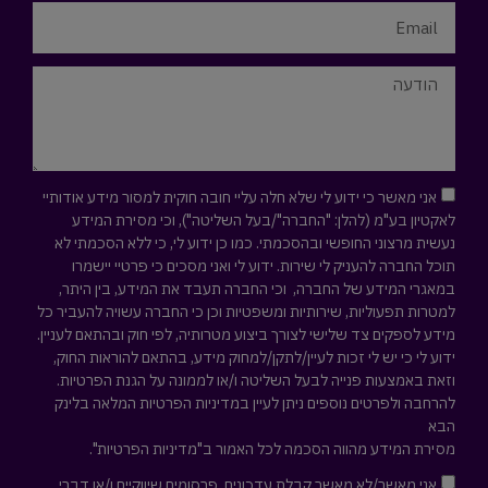
אני מאשר כי ידוע לי שלא חלה עליי חובה חוקית למסור מידע אודותיי
לאקטיון בע"מ (להלן: "החברה"/בעל השליטה"), וכי מסירת המידע
נעשית מרצוני החופשי ובהסכמתי. כמו כן ידוע לי, כי ללא הסכמתי לא
תוכל החברה להעניק לי שירות. ידוע לי ואני מסכים כי פרטיי יישמרו
במאגרי המידע של החברה, וכי החברה תעבד את המידע, בין היתר,
למטרות תפעוליות, שירותיות ומשפטיות וכן כי החברה עשויה להעביר כל
מידע לספקים צד שלישי לצורך ביצוע מטרותיה, לפי חוק ובהתאם לעניין.
ידוע לי כי יש לי זכות לעיין/לתקן/למחוק מידע, בהתאם להוראות החוק,
וזאת באמצעות פנייה לבעל השליטה ו/או לממונה על הגנת הפרטיות.
להרחבה ולפרטים נוספים ניתן לעיין במדיניות הפרטיות המלאה
בלינק
הבא
מסירת המידע מהווה הסכמה לכל האמור ב"מדיניות הפרטיות".
אני מאשר/לא מאשר קבלת עדכונים, פרסומים שיווקיים ו/או דברי