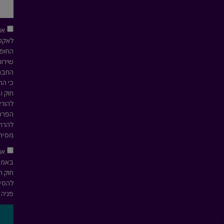
אנ
לאקטי
החופש
שירות
החברה
כי הח
חוק ו
להורא
הפרטי
להרחב
מסירת
אנ
חוק ה
להסיר
פניה 