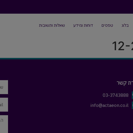
בלוג
טפסים
דוחות ומידע
שאלות ותשובות
רת קשר
03-3743888
info@actaeon.co.il