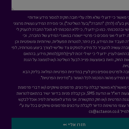
י מאשר כי ידוע לי שלא חלה עליי חובה חוקית למסור מידע אודותיי
ון בע"מ (להלן: "החברה"/בעל השליטה"), וכי מסירת המידע נעשית מרצוני
י ובהסכמתי. כמו כן ידוע לי, כי ללא הסכמתי לא תוכל החברה להעניק לי
. ידוע לי ואני מסכים כי פרטיי יישמרו במאגרי המידע של החברה, וכי
 תעבד את המידע, בין היתר, למטרות תפעוליות, שירותיות ומשפטיות וכן
ברה עשויה להעביר כל מידע לספקים צד שלישי לצורך ביצוע מטרותיה, לפי
בהתאם לעניין. ידוע לי כי יש לי זכות לעיין/לתקן/למחוק מידע, בהתאם
ות החוק, וזאת באמצעות פנייה לבעל השליטה ו/או לממונה על הגנת
ות.
ה ולפרטים נוספים ניתן לעיין במדיניות הפרטיות המלאה
בלינק הבא
 המידע מהווה הסכמה לכל האמור ב"מדיניות הפרטיות".
י מאשר/לא מאשר קבלת עדכונים, פרסומים שיווקיים ו/או דברי פרסומת
באמצעות דוא"ל או הודעת SMS, וכן קבלת פניות בדיוור ישיר בהתאם להוראות
גנת הפרטיות ו/או חוק התקשורת. אני מודע לאפשרות לפיה אוכל לבקש
 עצמי מרשימת הדיוור לקבלת עדכונים ופרסומים שיווקיים בכל עת ע"י
למייל
cs@actaeon.co.il
חזרו אליי ↢