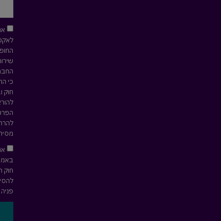
אנ
לאקטי
החופש
שירות
החברה
כי הח
חוק ו
להורא
הפרטי
להרחב
מסירת
אנ
חוק ה
להסיר
פניה 