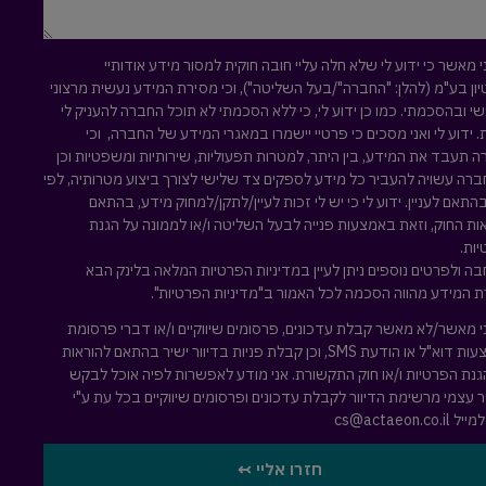
י מאשר כי ידוע לי שלא חלה עליי חובה חוקית למסור מידע אודותיי
ון בע"מ (להלן: "החברה"/בעל השליטה"), וכי מסירת המידע נעשית מרצוני
י ובהסכמתי. כמו כן ידוע לי, כי ללא הסכמתי לא תוכל החברה להעניק לי
. ידוע לי ואני מסכים כי פרטיי יישמרו במאגרי המידע של החברה, וכי
 תעבד את המידע, בין היתר, למטרות תפעוליות, שירותיות ומשפטיות וכן
ברה עשויה להעביר כל מידע לספקים צד שלישי לצורך ביצוע מטרותיה, לפי
בהתאם לעניין. ידוע לי כי יש לי זכות לעיין/לתקן/למחוק מידע, בהתאם
ות החוק, וזאת באמצעות פנייה לבעל השליטה ו/או לממונה על הגנת
ות.
ה ולפרטים נוספים ניתן לעיין במדיניות הפרטיות המלאה
בלינק הבא
 המידע מהווה הסכמה לכל האמור ב"מדיניות הפרטיות".
י מאשר/לא מאשר קבלת עדכונים, פרסומים שיווקיים ו/או דברי פרסומת
באמצעות דוא"ל או הודעת SMS, וכן קבלת פניות בדיוור ישיר בהתאם להוראות
גנת הפרטיות ו/או חוק התקשורת. אני מודע לאפשרות לפיה אוכל לבקש
 עצמי מרשימת הדיוור לקבלת עדכונים ופרסומים שיווקיים בכל עת ע"י
למייל
cs@actaeon.co.il
חזרו אליי ↢