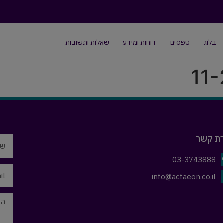
בלוג
טפסים
דוחות ומידע
שאלות ותשובות
רת קשר
03-3743888
info@actaeon.co.il