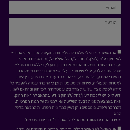
אני מאשר כי ידוע לי שלא חלה עליי חובה חוקית למסור מידע אודותיי
לאקטיון בע"מ (להלן: "החברה"/בעל השליטה"), וכי מסירת המידע
נעשית מרצוני החופשי ובהסכמתי. כמו כן ידוע לי, כי ללא הסכמתי לא
תוכל החברה להעניק לי שירות. ידוע לי ואני מסכים כי פרטיי יישמרו
במאגרי המידע של החברה, וכי החברה תעבד את המידע, בין היתר,
למטרות תפעוליות, שירותיות ומשפטיות וכן כי החברה עשויה להעביר כל
מידע לספקים צד שלישי לצורך ביצוע מטרותיה, לפי חוק ובהתאם לעניין.
ידוע לי כי יש לי זכות לעיין/לתקן/למחוק מידע, בהתאם להוראות החוק,
וזאת באמצעות פנייה לבעל השליטה ו/או לממונה על הגנת הפרטיות.
להרחבה ולפרטים נוספים ניתן לעיין במדיניות הפרטיות המלאה
בלינק
הבא
מסירת המידע מהווה הסכמה לכל האמור ב"מדיניות הפרטיות".
אני מאשר/לא מאשר קבלת עדכונים, פרסומים שיווקיים ו/או דברי