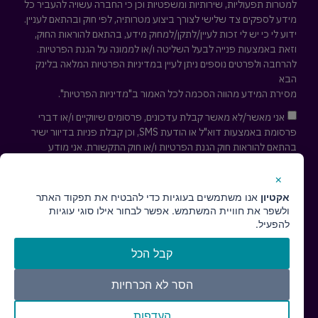
למטרות תפעוליות, שירותיות ומשפטיות וכן כי החברה עשויה להעביר כל
מידע לספקים צד שלישי לצורך ביצוע מטרותיה, לפי חוק ובהתאם לעניין.
ידוע לי כי יש לי זכות לעיין/לתקן/למחוק מידע, בהתאם להוראות החוק,
וזאת באמצעות פנייה לבעל השליטה ו/או לממונה על הגנת הפרטיות.
להרחבה ולפרטים נוספים ניתן לעיין במדיניות הפרטיות המלאה
בלינק
הבא
מסירת המידע מהווה הסכמה לכל האמור ב"מדיניות הפרטיות".
אני מאשר/לא מאשר קבלת עדכונים, פרסומים שיווקיים ו/או דברי
פרסומת באמצעות דוא"ל או הודעת SMS, וכן קבלת פניות בדיוור ישיר
בהתאם להוראות חוק הגנת הפרטיות ו/או חוק התקשורת. אני מודע
לאפשרות לפיה אוכל לבקש להסיר עצמי מרשימת הדיוור לקבלת
עדכונים ופרסומים שיווקיים בכל עת ע"י פניה למייל
cs@actaeon.co.il
×
אקטיון
אנו משתמשים בעוגיות כדי להבטיח את תפקוד האתר
חזרו אליי ↢
ולשפר את חוויית המשתמש. אפשר לבחור אילו סוגי עוגיות
להפעיל.
קבל הכל
הסר לא הכרחיות
העדפות