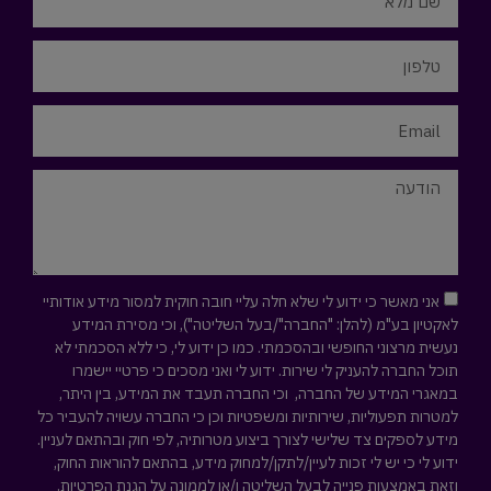
אני מאשר כי ידוע לי שלא חלה עליי חובה חוקית למסור מידע אודותיי
לאקטיון בע"מ (להלן: "החברה"/בעל השליטה"), וכי מסירת המידע
נעשית מרצוני החופשי ובהסכמתי. כמו כן ידוע לי, כי ללא הסכמתי לא
תוכל החברה להעניק לי שירות. ידוע לי ואני מסכים כי פרטיי יישמרו
במאגרי המידע של החברה, וכי החברה תעבד את המידע, בין היתר,
למטרות תפעוליות, שירותיות ומשפטיות וכן כי החברה עשויה להעביר כל
מידע לספקים צד שלישי לצורך ביצוע מטרותיה, לפי חוק ובהתאם לעניין.
ידוע לי כי יש לי זכות לעיין/לתקן/למחוק מידע, בהתאם להוראות החוק,
וזאת באמצעות פנייה לבעל השליטה ו/או לממונה על הגנת הפרטיות.