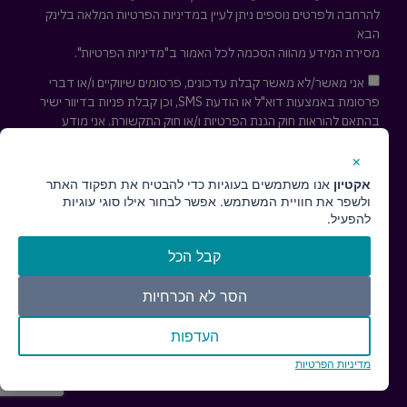
להרחבה ולפרטים נוספים ניתן לעיין במדיניות הפרטיות המלאה
בלינק
הבא
מסירת המידע מהווה הסכמה לכל האמור ב"מדיניות הפרטיות".
אני מאשר/לא מאשר קבלת עדכונים, פרסומים שיווקיים ו/או דברי
פרסומת באמצעות דוא"ל או הודעת SMS, וכן קבלת פניות בדיוור ישיר
בהתאם להוראות חוק הגנת הפרטיות ו/או חוק התקשורת. אני מודע
לאפשרות לפיה אוכל לבקש להסיר עצמי מרשימת הדיוור לקבלת
עדכונים ופרסומים שיווקיים בכל עת ע"י פניה למייל
cs@actaeon.co.il
×
אקטיון
אנו משתמשים בעוגיות כדי להבטיח את תפקוד האתר
חזרו אליי ↢
ולשפר את חוויית המשתמש. אפשר לבחור אילו סוגי עוגיות
להפעיל.
קבל הכל
הסר לא הכרחיות
העדפות
עיצוב ובנייה גאו-מדיה
סוכנות דיגיטל
//
הצהרת נגישות
מדיניות הפרטיות