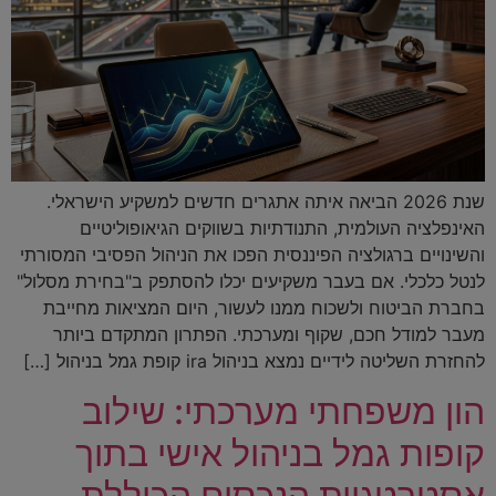
שנת 2026 הביאה איתה אתגרים חדשים למשקיע הישראלי.
האינפלציה העולמית, התנודתיות בשווקים הגיאופוליטיים
והשינויים ברגולציה הפיננסית הפכו את הניהול הפסיבי המסורתי
לנטל כלכלי. אם בעבר משקיעים יכלו להסתפק ב"בחירת מסלול"
בחברת הביטוח ולשכוח ממנו לעשור, היום המציאות מחייבת
מעבר למודל חכם, שקוף ומערכתי. הפתרון המתקדם ביותר
להחזרת השליטה לידיים נמצא בניהול ira קופת גמל בניהול […]
הון משפחתי מערכתי: שילוב
קופות גמל בניהול אישי בתוך
אסטרטגיית הנכסים הכוללת