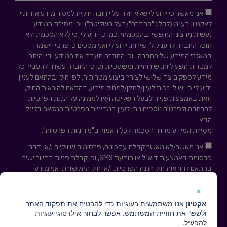
אני מאשר כי ידוע לי שלא חלה עליי חובה חוקית למסור מידע אודותיי
לאקטיון בע"מ (להלן: "החברה"/בעל השליטה"), וכי מסירת המידע
נעשית מרצוני החופשי ובהסכמתי. כמו כן ידוע לי, כי ללא הסכמתי לא
תוכל החברה להעניק לי שירות. ידוע לי ואני מסכים כי פרטיי יישמרו
במאגרי המידע של החברה, וכי החברה תעבד את המידע, בין היתר,
למטרות תפעוליות, שירותיות ומשפטיות וכן כי החברה עשויה להעביר כל
מידע לספקים צד שלישי לצורך ביצוע מטרותיה, לפי חוק ובהתאם לעניין.
ידוע לי כי יש לי זכות לעיין/לתקן/למחוק מידע, בהתאם להוראות החוק,
וזאת באמצעות פנייה לבעל השליטה ו/או לממונה על הגנת הפרטיות.
להרחבה ולפרטים נוספים ניתן לעיין במדיניות הפרטיות המלאה
בלינק
הבא
מסירת המידע מהווה הסכמה לכל האמור ב"מדיניות הפרטיות".
אני מאשר/לא מאשר קבלת עדכונים, פרסומים שיווקיים ו/או דברי
פרסומת באמצעות דוא"ל או הודעת SMS, וכן קבלת פניות בדיוור ישיר
בהתאם להוראות חוק הגנת הפרטיות ו/או חוק התקשורת. אני מודע
לאפשרות לפיה אוכל לבקש להסיר עצמי מרשימת הדיוור לקבלת
עדכונים ופרסומים שיווקיים בכל עת ע"י פניה למייל
cs@actaeon.co.il
×
אקטיון
אנו משתמשים בעוגיות כדי להבטיח את תפקוד האתר
חזרו אליי ↢
ולשפר את חוויית המשתמש. אפשר לבחור אילו סוגי עוגיות
להפעיל.