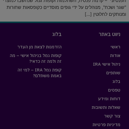
הפנסיוני" – קרנות פנסיה, השתלמות וקופות גמל שנחשבו למוצרי
"שגר ושכח", מנוהלים על ידי גופים מוסדיים כקופסאות שחורות
ומנותקים לחלוטין […]
ניווט באתר
בלוג
ראשי
הזדמנות לצאת מן העדר
אודות
קופות גמל בניהול אישי – מה
זה ולמה זה כדאי?
ניהול אישי IRA
קופת גמל IRA – למי זה
שותפים
באמת משתלם?
בלוג
טפסים
דוחות ומידע
שאלות ותשובות
צור קשר
מדיניות פרטיות