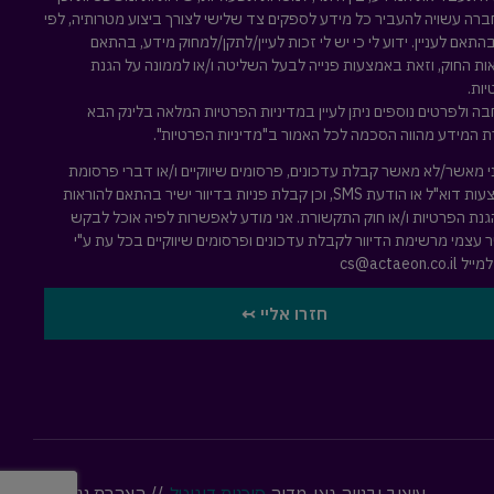
ברה עשויה להעביר כל מידע לספקים צד שלישי לצורך ביצוע מטרותיה, לפי
בהתאם לעניין. ידוע לי כי יש לי זכות לעיין/לתקן/למחוק מידע, בהתאם
ות החוק, וזאת באמצעות פנייה לבעל השליטה ו/או לממונה על הגנת
ות.
ה ולפרטים נוספים ניתן לעיין במדיניות הפרטיות המלאה
בלינק הבא
 המידע מהווה הסכמה לכל האמור ב"מדיניות הפרטיות".
י מאשר/לא מאשר קבלת עדכונים, פרסומים שיווקיים ו/או דברי פרסומת
באמצעות דוא"ל או הודעת SMS, וכן קבלת פניות בדיוור ישיר בהתאם להוראות
גנת הפרטיות ו/או חוק התקשורת. אני מודע לאפשרות לפיה אוכל לבקש
 עצמי מרשימת הדיוור לקבלת עדכונים ופרסומים שיווקיים בכל עת ע"י
למייל
cs@actaeon.co.il
חזרו אליי ↢
עיצוב ובנייה גאו-מדיה
סוכנות דיגיטל
//
הצהרת נגישות