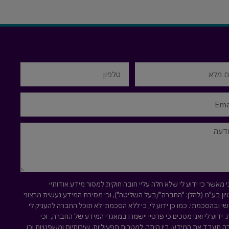
י מאשר כי ידוע לי שלא חלה עליי חובה חוקית למסור מידע אודותיי
ון בע"מ (להלן: "החברה"/בעל השליטה"), וכי מסירת המידע נעשית מרצוני
י ובהסכמתי. כמו כן ידוע לי, כי ללא הסכמתי לא תוכל החברה להעניק לי
. ידוע לי ואני מסכים כי פרטיי יישמרו במאגרי המידע של החברה, וכי
 תעבד את המידע, בין היתר, למטרות תפעוליות, שירותיות ומשפטיות וכן