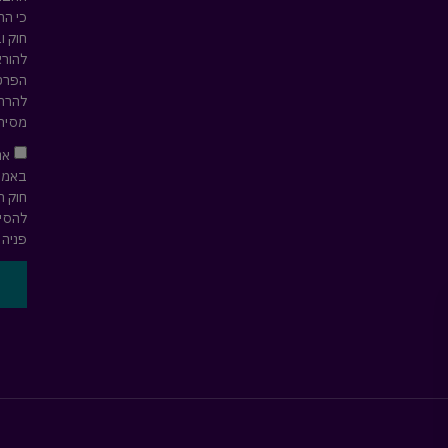
כי הח
חוק ו
להורא
הפרטי
להרחב
מסירת
אנ
חוק ה
להסיר
פניה 