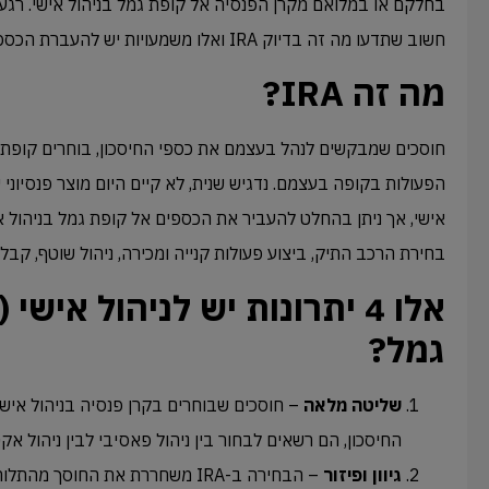
בחלקם או במלואם מקרן הפנסיה אל קופת גמל בניהול אישי. רגע
חשוב שתדעו מה זה בדיוק IRA ואלו משמעויות יש להעברת הכספים מקרן הפנסיה לקופת גמל.
מה זה IRA?
חוסכים שמבקשים לנהל בעצמם את כספי החיסכון, בוחרים קופת ג
הפעולות בקופה בעצמם. נדגיש שנית, לא קיים היום מוצר פנסיוני
אישי, אך ניתן בהחלט להעביר את הכספים אל קופת גמל בניהול א
בחירת הרכב התיק, ביצוע פעולות קנייה ומכירה, ניהול שוטף, קב
גמל?
שליטה מלאה
– חוסכים שבוחרים בקרן פנסיה בניהול איש
החיסכון, הם רשאים לבחור בין ניהול פאסיבי לבין ניהול אקט
גיוון ופיזור
– הבחירה ב-IRA משחררת את החוסך מ