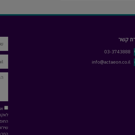
רת קשר
03-3743888
info@actaeon.co.il
אנ
לאקטי
החופש
שירות
החברה