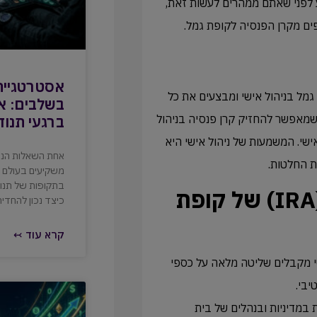
 לפני שאתם ממהרים לעשות זאת,
אסטרטגיית
מל בניהול אישי ומבצעים את כל
בשלבים: אי
ברגעי תנוד
 שמאפשר להחזיק קרן פנסיה בניהול
ישי. המשמעות של ניהול אישי היא
אחת השאלות הנפ
לת החלטות.
משקיעים בעולם ה
בתקופות של תנוד
אלו 4 יתרונות יש לניהול אישי (IRA) של קופת
כיצד נכון להחדיר 
קרא עוד ↢
י מקבלים שליטה מלאה על כספי
יבי.
התלות במדיניות ובנהלים של בית