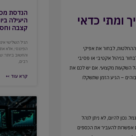
הנדסת מס 
ך ומתי כדאי
היעילה ביו
קצבה וחסכ
הגיל השלישי אינ
ההחלטות, לבחור את אפיקי
הפיננסי, אלא א
והחשוב ביותר: ש
ור בניהול אקטיבי או פסיבי
רבים,
 השקעות מקצועי. אם יש לכם את
קרא עוד ↢
והים – הגיע הזמן שתשקלו
 או קופת גמל. נכון להיום, לא ניתן לנהל
מת אפשרות להעביר את הכספים