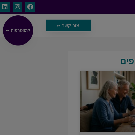
צור קשר ↢
להצטרפות ↢
פים