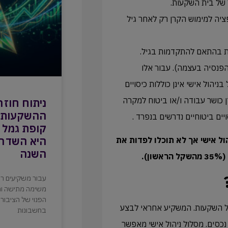
ל של בית השקעות.
ציה למימוש הקרן רק לאחר גיל
ות בהתאם להתקדמות בגיל.
 את קרן הפנסיה בעצמה). עבור אלו
ל מסלול IRA נציין שקופות גמל בניהול אישי אינן כוללות כיסויים
ן כושר עבודה ו/או ביטוח למקרה
ניתוח חוזר
ההשקעות ה
יים ביטוחיים נדרשים בנפרד .
היא השדרו
הול אישי אך לא תוכלו לפדות את
השנה
.
עבור משקיעים רבי
משימה מתישה ומל
הפנוי של הציבור 
מצעות מנהל השקעות. המשקיע אחראי לבצע
בחשבונות
נכסים. מסלול ניהול אישי מאפשר