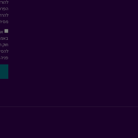
להורא
הפרטי
להרחב
מסירת
אנ
חוק ה
להסיר
פניה 