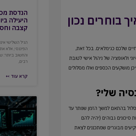
הנדסת מס 
ך בוחרים נכון
היעילה ביו
קצבה וחסכ
הגיל השלישי אינ
יים שלכם כגימלאים. בכל זאת,
הפיננסי, אלא א
והחשוב ביותר: ש
ני ולאופציה של ניהול אישי לטובת
רבים,
 היכן מושקעים הכספים ואלו מסלולים
קרא עוד ↢
סיה שלי?
מסלול בהתאם למשך הזמן שנותר עד
 סיכונים גבוהים (יהיה להם
יעים מבוגרים שמתכננים לצאת