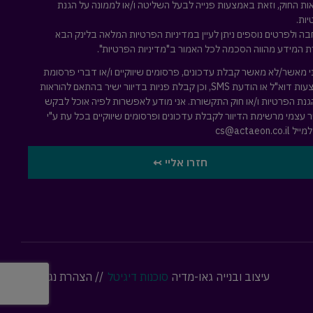
ות החוק, וזאת באמצעות פנייה לבעל השליטה ו/או לממונה על הגנת
ות.
ה ולפרטים נוספים ניתן לעיין במדיניות הפרטיות המלאה
בלינק הבא
 המידע מהווה הסכמה לכל האמור ב"מדיניות הפרטיות".
י מאשר/לא מאשר קבלת עדכונים, פרסומים שיווקיים ו/או דברי פרסומת
באמצעות דוא"ל או הודעת SMS, וכן קבלת פניות בדיוור ישיר בהתאם להוראות
גנת הפרטיות ו/או חוק התקשורת. אני מודע לאפשרות לפיה אוכל לבקש
 עצמי מרשימת הדיוור לקבלת עדכונים ופרסומים שיווקיים בכל עת ע"י
למייל
cs@actaeon.co.il
חזרו אליי ↢
עיצוב ובנייה גאו-מדיה
סוכנות דיגיטל
//
הצהרת נגישות