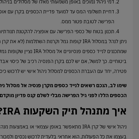
דמי ניהול נמוכים באופן משמעותי מאלו של מסלולים בניהו
דחיית תשלומי המס עד למועד פדיית הכספים בקרן עם אופ
הפרישה לטובת פטור ממס.
תכנון בטוח של כספי הפרישה עם אופציה להקטנת תנודתי
ניתן לנהל במסלול IRA קופות גמל וקרנות השתלמות (לא
שמתכננים לנייד כספים פנסיוניים א
ביטוחיים. כך למשל, אם יש לכם בקרן הפנסיה רכיב של כיסוי אבד
פטירה, יחד עם העברת הכספים למסלול ניהול אישי יש לרכוש כיסו
שימו לב, הנכם רשאים לנייד כספים מקרן פנסיה אל מסלול ני
הכספים הללו לפני גיל הפרישה מבלי לשלם קנס פדיון מוקדם (35% מהשקל הראשון)
איך מתנהל תיק השקעות IRA?
ניהול אישי של קרן IRA מתאפשר באופן עצמאי או בא
בעצמו את כל הפעולות, הוא אחראי בלעדית לרכוש נכסים ולמכור 