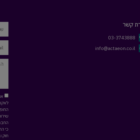
רת קשר
03-3743888
info@actaeon.co.il
אנ
לאקטי
החופש
שירות
החברה
כי הח
חוק ו