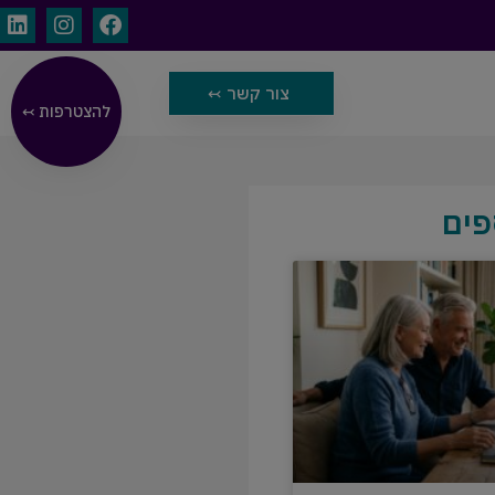
צור קשר ↢
להצטרפות ↢
פים