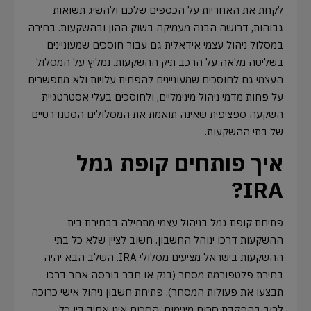
לקחת את האחריות על הכספים שלכם ולהשיג תשואות
גבוהות, דרושה הבנה מעמיקה בשוק ההון ובהשקעות. בחירה
במסלול ניהול עצמי אידאלית גם עבור חוסכים שמעוניינים
בשליטה מלאה על הרכב תיק ההשקעות. נמליץ על המסלול
העצמי גם לחוסכים שמעוניינים להפחית עלויות ולא מתפשרים
על פחות מדמי ניהול מינימליים, ולחוסכים בעלי אסטרטגיית
השקעה ספציפית שאינה תואמת את המסלולים הסטנדרטיים
של בתי ההשקעות.
איך פותחים קופת גמל
IRA?
פתיחת קופת גמל בניהול עצמי מתחילה בבחירת בית
ההשקעות דרכו ינוהל החשבון. חשוב לציין שלא כל בתי
ההשקעות בישראל מציעים מסלולי IRA. השלב הבא יהיה
בחירת פלטפורמת מסחר (בנק או חבר בורסה אחר דרכו
תבצעו את פעולות המסחר). פתיחת חשבון ניהול אישי כרוכה
לרוב בהפקדת סכום מינימום, הסכום אינו אחיד בין כל