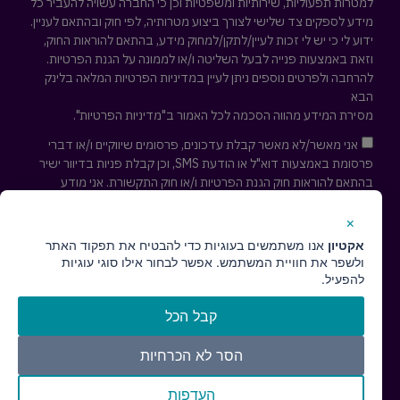
למטרות תפעוליות, שירותיות ומשפטיות וכן כי החברה עשויה להעביר כל
מידע לספקים צד שלישי לצורך ביצוע מטרותיה, לפי חוק ובהתאם לעניין.
ידוע לי כי יש לי זכות לעיין/לתקן/למחוק מידע, בהתאם להוראות החוק,
וזאת באמצעות פנייה לבעל השליטה ו/או לממונה על הגנת הפרטיות.
להרחבה ולפרטים נוספים ניתן לעיין במדיניות הפרטיות המלאה
בלינק
הבא
מסירת המידע מהווה הסכמה לכל האמור ב"מדיניות הפרטיות".
אני מאשר/לא מאשר קבלת עדכונים, פרסומים שיווקיים ו/או דברי
פרסומת באמצעות דוא"ל או הודעת SMS, וכן קבלת פניות בדיוור ישיר
בהתאם להוראות חוק הגנת הפרטיות ו/או חוק התקשורת. אני מודע
לאפשרות לפיה אוכל לבקש להסיר עצמי מרשימת הדיוור לקבלת
עדכונים ופרסומים שיווקיים בכל עת ע"י פניה למייל
cs@actaeon.co.il
×
אקטיון
אנו משתמשים בעוגיות כדי להבטיח את תפקוד האתר
חזרו אליי ↢
ולשפר את חוויית המשתמש. אפשר לבחור אילו סוגי עוגיות
להפעיל.
קבל הכל
הסר לא הכרחיות
העדפות