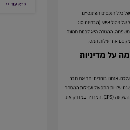
קרא עוד ↢
ל כלל הנכסים הפיננסיים
 של ניהול אישי (מבחינת סוג
המשפחה. המטרה היא לבנות תמונה
מקסם את יעילות המס.
ה על מדיניות
ב השני הוא הקמת התשתית הטכנולוגית שתארח את ה-IRA שלכם. אנחנו בוחרים יחד את חבר
גת עלויות התפעול ועמלות המסחר
הנמוכות ביותר בשוק. בשלב זה אתם חותמים על מסמך מדיניות ההשקעה (IPS), המגדיר במדויק את