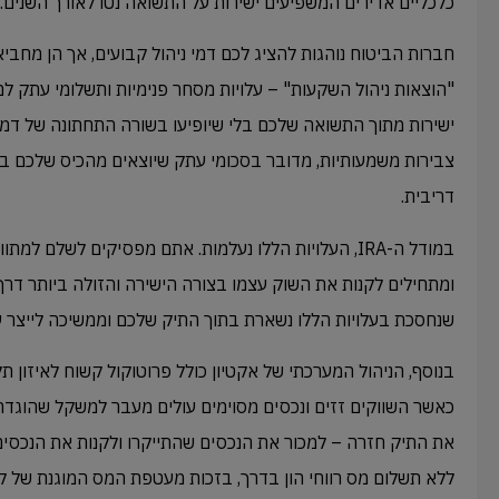
כלכליים אדירים המשפיעים ישירות על התשואה נטו לאורך השנים.
חברות הביטוח נוהגות להציג לכם דמי ניהול קבועים, אך הן מחבי
"הוצאות ניהול השקעות" – עלויות מסחר פנימיות ותשלומי עתק למנ
ישירות מתוך התשואה שלכם בלי שיופיעו בשורה התחתונה של דמי 
צבירות משמעותיות, מדובר בסכומי עתק שיוצאים מהכיס שלכם ב
דריבית.
במודל ה-IRA, העלויות הללו נעלמות. אתם מפסיקים לשלם למ
ומתחילים לקנות את השוק עצמו בצורה הישירה והזולה ביותר דרך 
שנחסכת בעלויות הללו נשארת בתוך התיק שלכם וממשיכה לייצר עב
כאשר השווקים זזים ונכסים מסוימים עולים מעבר למשקל שהוגדר ל
את התיק חזרה – למכור את הנכסים שהתייקרו ולקנות את הנכסים
ללא תשלום מס רווחי הון בדרך, בזכות מעטפת המס המוגנת של ק