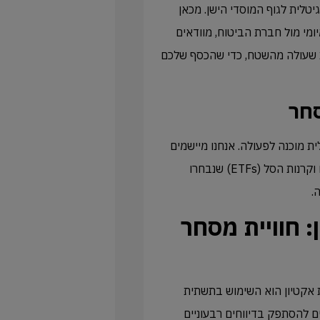
טלית לגוף המוסדי הישן. מכאן
 עובר אלינו. אנחנו מנהלים את ה-Follow-up היומיומי מול חברת הביטוח, מוודאים
 שעולה מהשטח, כדי שהכסף שלכם
תשתית הדיגיטלית מוכנה לפעולה. אנחנו מיישמים
את האסטרטגיה שקבענו מראש, קונים את סל המדדים הגלובליים וקרנות הסל (ETFs) שנבחרו
.
 חוויית מסחר
אל ira קופת גמל באמצעות אקטיון הוא השימוש בתשתית
ם להסתפק בדיווחים רבעוניים