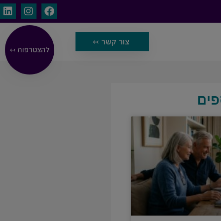
צור קשר ↢
להצטרפות ↢
פים