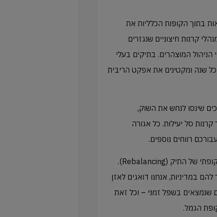
אות בתוך הקופות הכלליות את
הלי קרנות חיצוניים שנגזרים
הניהול המוצהרים. בתיקים בעלי
כל שנה ומקטינים את אפקט הריבית
תווכים שינסו לנחש את השוק,
קרנות סל יעילות. כל אגורה
ורכם רווחים נוספים.
בנוסף, הניהול המערכתי של אקטיון כולל פרוטוקול קשוח לאיזון תקופתי של התיק (Rebalancing).
הם במדיניות, אנחנו דואגים לאזן
 שנמצאים בשפל זמני – וכל זאת
ופת הגמל.