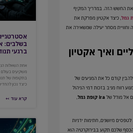
 את החשש הזה. במדריך המקיף
, כיצד אקטיון מפרקת את
ה וחוויית מסחר יעילה שמשאירה את
אסטרטגיית
בשלבים: אי
ים ואיך אקטיון
ברגעי תנוד
אחת השאלות הנפ
משקיעים בעולם ה
להבין קודם כל את המניעים של
בתקופות של תנוד
כיצד נכון להחדיר 
וע רווח מניב בזכות דמי הניהול
 אל מודל של
ira קופת גמל
,
קרא עוד ↢
לטפסים מיושנים, חתימות ידניות
ו הכסף שלכם תקוע בבירוקרטיה הוא