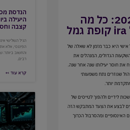
הנדסת מס 
פרוטוקול המעבר לשנת 2027: כל מה
היעילה ביו
קצבה וחסכ
ל
הגיל השלישי אינ
 אישי היא כבר מזמן לא שאלה של
הפיננסי, אלא א
והחשוב ביותר: ש
השקעות הגדולים, המנהלים את
רבים,
ח את חוסר יעילותו שנה אחר שנה.
קרא עוד ↢
יהול שגוזרים נתח משמעותי
תקדמת יותר.
ות לידיים ולהפוך לטייסים של
סכים לבצע את הצעד המתבקש הזה
 האינסופיים ומהסרבול הכרוך