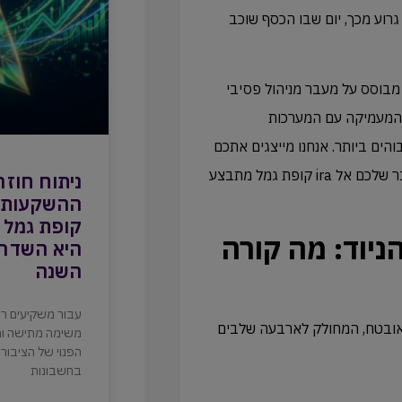
 גרוע מכך, יום שבו הכסף שוכב
 הזו באופן דרסטי. ה-DNA של אקטיון מבוסס על מעבר מניהול פסיבי
ות המעמיקה עם המערכות
הים ביותר. אנחנו מייצגים אתכם
מול חברות הביטוח, מנטרלים את ניגודי העניינים ומוודאים שהמעבר שלכם אל ira קופת גמל מתבצע
ניתוח חוזר
ההשקעות ה
ניוד: מה קורה
היא השדרו
השנה
עבור משקיעים רבי
מאובטח, המחולק לארבעה שלבים
משימה מתישה ומל
הפנוי של הציבור 
בחשבונות