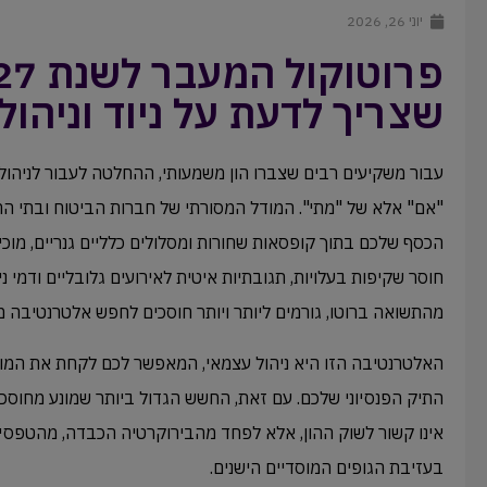
יוני 26, 2026
שצריך לדעת על ניוד וניהול ira קופת גמ
עבור משקיעים רבים שצברו הון משמעותי, ההחלטה לעבור לניהול
"אם" אלא של "מתי". המודל המסורתי של חברות הביטוח ובתי ה
הכסף שלכם בתוך קופסאות שחורות ומסלולים כלליים גנריים, מוכי
חוסר שקיפות בעלויות, תגובתיות איטית לאירועים גלובליים ודמי נ
מהתשואה ברוטו, גורמים ליותר ויותר חוסכים לחפש אלטרנטיבה מ
האלטרנטיבה הזו היא ניהול עצמאי, המאפשר לכם לקחת את המושכ
התיק הפנסיוני שלכם. עם זאת, החשש הגדול ביותר שמונע מחו
אינו קשור לשוק ההון, אלא לפחד מהבירוקרטיה הכבדה, מהטפסים
בעזיבת הגופים המוסדיים הישנים.