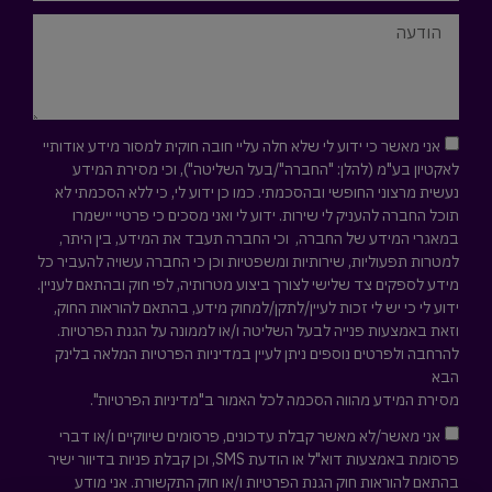
אני מאשר כי ידוע לי שלא חלה עליי חובה חוקית למסור מידע אודותיי
לאקטיון בע"מ (להלן: "החברה"/בעל השליטה"), וכי מסירת המידע
נעשית מרצוני החופשי ובהסכמתי. כמו כן ידוע לי, כי ללא הסכמתי לא
תוכל החברה להעניק לי שירות. ידוע לי ואני מסכים כי פרטיי יישמרו
במאגרי המידע של החברה, וכי החברה תעבד את המידע, בין היתר,
למטרות תפעוליות, שירותיות ומשפטיות וכן כי החברה עשויה להעביר כל
מידע לספקים צד שלישי לצורך ביצוע מטרותיה, לפי חוק ובהתאם לעניין.
ידוע לי כי יש לי זכות לעיין/לתקן/למחוק מידע, בהתאם להוראות החוק,
וזאת באמצעות פנייה לבעל השליטה ו/או לממונה על הגנת הפרטיות.
להרחבה ולפרטים נוספים ניתן לעיין במדיניות הפרטיות המלאה
בלינק
הבא
מסירת המידע מהווה הסכמה לכל האמור ב"מדיניות הפרטיות".
אני מאשר/לא מאשר קבלת עדכונים, פרסומים שיווקיים ו/או דברי
פרסומת באמצעות דוא"ל או הודעת SMS, וכן קבלת פניות בדיוור ישיר
בהתאם להוראות חוק הגנת הפרטיות ו/או חוק התקשורת. אני מודע