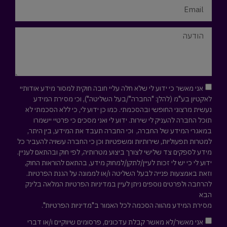
אני מאשר כי ידוע לי שלא חלה עליי חובה חוקית למסור מידע אודותיי
לאקטיון בע"מ (להלן: "החברה"/בעל השליטה"), וכי מסירת המידע
נעשית מרצוני החופשי ובהסכמתי. כמו כן ידוע לי, כי ללא הסכמתי לא
תוכל החברה להעניק לי שירות. ידוע לי ואני מסכים כי פרטיי יישמרו
במאגרי המידע של החברה, וכי החברה תעבד את המידע, בין היתר,
למטרות תפעוליות, שירותיות ומשפטיות וכן כי החברה עשויה להעביר כל
מידע לספקים צד שלישי לצורך ביצוע מטרותיה, לפי חוק ובהתאם לעניין.
ידוע לי כי יש לי זכות לעיין/לתקן/למחוק מידע, בהתאם להוראות החוק,
וזאת באמצעות פנייה לבעל השליטה ו/או לממונה על הגנת הפרטיות.
להרחבה ולפרטים נוספים ניתן לעיין במדיניות הפרטיות המלאה
בלינק
הבא
מסירת המידע מהווה הסכמה לכל האמור ב"מדיניות הפרטיות".
אני מאשר/לא מאשר קבלת עדכונים, פרסומים שיווקיים ו/או דברי