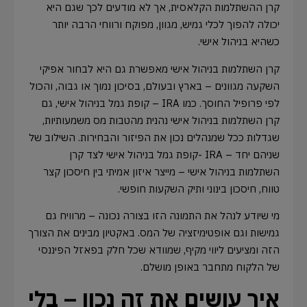
קרן ההשתלמות הקלאסית, אך לא מודעים לכך שגם היא
יכולה להפוך לכלי גמיש, מגוון, מפוקח ורווחי הרבה יותר
כשהיא בניהול אישי.
קרן השתלמות בניהול אישי מאפשרת גם היא לבחור אפיקי
השקעה מגוונים – בארץ ובעולם, בסיכון נמוך או גבוה, והכול
לפי פרופיל החוסך. כמו IRA – קופת גמל בניהול אישי, גם
קרן השתלמות בניהול אישי נהנית מהטבות מס משמעותיות,
שגדלות ככל שמנהלים נכון את הפיזור והבחירות. השילוב של
שניהם יחד – IRA -קופת גמל בניהול אישי לצד קרן
השתלמות בניהול אישי – מייצר איזון אמיתי בין חיסכון קצר
טווח, חיסכון בינוני ותיק השקעות חופשי.
מי שיודע לנהל את התמונה הזו בצורה נכונה – מרוויח גם
גמישות וגם אופטימיזציה של המס. באקטיון מבינים את הצורך
הזה ומציעים ליווי מקיף, שמוודא שכל חלק בפאזל הפיננסי
של הלקוח מתחבר באופן מושלם.
איך עושים את זה נכון – בלי