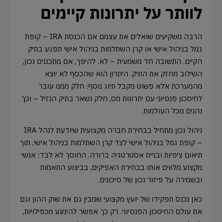
לוותר על יתרונות קיימים
הרבה משקיעים שואלים את עצמם אם הכנסת IRA – קופת
גמל בניהול אישי או קרן השתלמות בניהול אישי תפגע בתיק
הקיים. התשובה חד משמעית – לא. להיפך, אם מתכננים נכון,
השילוב מחזק את התיק. היתרון הוא שהכסף לא יוצא
מהמערכת אלא פשוט מקבל תיוג נוסף: חלק ממנו עובר
לחיסכון פנסיוני עם יתרונות מס, חלק נשאר בתיק הנזיל – וכך
נהנים מכל העולמות.
ניהול נכון מתחיל בבחירת חברה מקצועית שיודעת לנהל IRA
– קופת גמל בניהול אישי לצד קרן השתלמות בניהול אישי, תוך
תיאום ציפיות ובניית אסטרטגיה ברורה. החוסך לא לבד: אנשי
מקצוע מלווים אותו בבחירת האפיקים, בביצוע התאמות
ובשמירה על פיזור נכון של סיכונים.
כאן נכנס תפקידו של יועץ מקצועי שמבין גם את שוק ההון וגם
את עולם החיסכון הפנסיוני. רק כך אפשר להימנע מכפילויות,