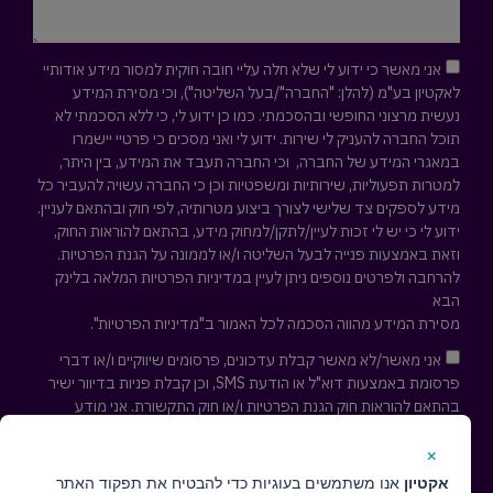
אני מאשר כי ידוע לי שלא חלה עליי חובה חוקית למסור מידע אודותיי
לאקטיון בע"מ (להלן: "החברה"/בעל השליטה"), וכי מסירת המידע
נעשית מרצוני החופשי ובהסכמתי. כמו כן ידוע לי, כי ללא הסכמתי לא
תוכל החברה להעניק לי שירות. ידוע לי ואני מסכים כי פרטיי יישמרו
במאגרי המידע של החברה, וכי החברה תעבד את המידע, בין היתר,
למטרות תפעוליות, שירותיות ומשפטיות וכן כי החברה עשויה להעביר כל
מידע לספקים צד שלישי לצורך ביצוע מטרותיה, לפי חוק ובהתאם לעניין.
ידוע לי כי יש לי זכות לעיין/לתקן/למחוק מידע, בהתאם להוראות החוק,
וזאת באמצעות פנייה לבעל השליטה ו/או לממונה על הגנת הפרטיות.
להרחבה ולפרטים נוספים ניתן לעיין במדיניות הפרטיות המלאה
בלינק
הבא
מסירת המידע מהווה הסכמה לכל האמור ב"מדיניות הפרטיות".
אני מאשר/לא מאשר קבלת עדכונים, פרסומים שיווקיים ו/או דברי
פרסומת באמצעות דוא"ל או הודעת SMS, וכן קבלת פניות בדיוור ישיר
בהתאם להוראות חוק הגנת הפרטיות ו/או חוק התקשורת. אני מודע
לאפשרות לפיה אוכל לבקש להסיר עצמי מרשימת הדיוור לקבלת
עדכונים ופרסומים שיווקיים בכל עת ע"י פניה למייל
cs@actaeon.co.il
×
אקטיון
אנו משתמשים בעוגיות כדי להבטיח את תפקוד האתר