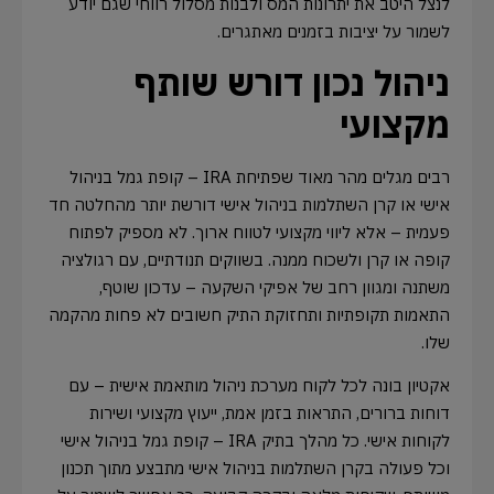
לנצל היטב את יתרונות המס ולבנות מסלול רווחי שגם יודע
לשמור על יציבות בזמנים מאתגרים.
ניהול נכון דורש שותף
מקצועי
רבים מגלים מהר מאוד שפתיחת IRA – קופת גמל בניהול
אישי או קרן השתלמות בניהול אישי דורשת יותר מהחלטה חד
פעמית – אלא ליווי מקצועי לטווח ארוך. לא מספיק לפתוח
קופה או קרן ולשכוח ממנה. בשווקים תנודתיים, עם רגולציה
משתנה ומגוון רחב של אפיקי השקעה – עדכון שוטף,
התאמות תקופתיות ותחזוקת התיק חשובים לא פחות מהקמה
שלו.
אקטיון בונה לכל לקוח מערכת ניהול מותאמת אישית – עם
דוחות ברורים, התראות בזמן אמת, ייעוץ מקצועי ושירות
לקוחות אישי. כל מהלך בתיק IRA – קופת גמל בניהול אישי
וכל פעולה בקרן השתלמות בניהול אישי מתבצע מתוך תכנון