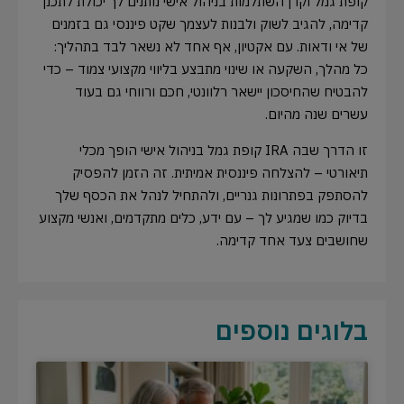
קופת גמל וקרן השתלמות בניהול אישי נותנים לך יכולת לתכנן
קדימה, להגיב לשוק ולבנות לעצמך שקט פיננסי גם בזמנים
של אי ודאות. עם אקטיון, אף אחד לא נשאר לבד בתהליך:
כל מהלך, השקעה או שינוי מתבצע בליווי מקצועי צמוד – כדי
להבטיח שהחיסכון יישאר רלוונטי, חכם ורווחי גם בעוד
עשרים שנה מהיום.
זו הדרך שבה IRA קופת גמל בניהול אישי הופך מכלי
תיאורטי – להצלחה פיננסית אמיתית. זה הזמן להפסיק
להסתפק בפתרונות גנריים, ולהתחיל לנהל את הכסף שלך
בדיוק כמו שמגיע לך – עם ידע, כלים מתקדמים, ואנשי מקצוע
שחושבים צעד אחד קדימה.
בלוגים נוספים